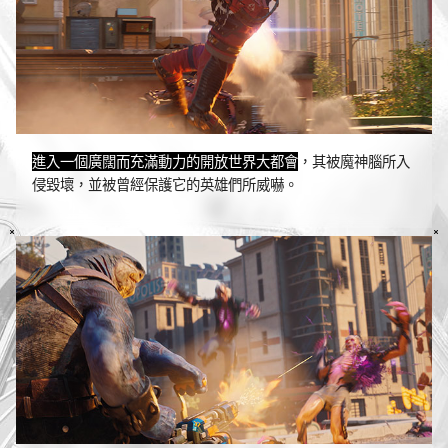
進入一個廣闊而充滿動力的開放世界大都會
，其被魔神腦所入
侵毀壞，並被曾經保護它的英雄們所威嚇。