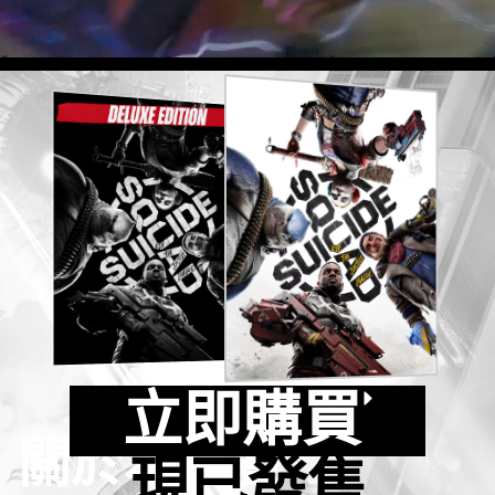
賽季 1
賽季 2
賽季 3
賽季 4
立即購買
關於本遊戲
現已發售