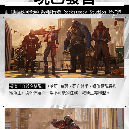
由《蝙蝠俠阿卡漢》系列創作者 Rocksteady Studios 所打造
的
《自殺突擊隊：戰勝正義聯盟》
是一款顛覆類型的第三人稱動作
射擊遊戲。一個極度格格不入的組合必須完成不可能的任務以拯救
世界：戰勝正義聯盟。
扮演「自殺突擊隊」
（哈莉·奎茵、死亡射手、迴旋鏢隊長和
鯊魚王）與他們展開一場不可能的任務：戰勝正義聯盟。