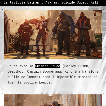
la trilogie Batman : Arkham,
Suicide Squad: Kill
the Justice League
est un shooter d'action-
aventure surprenant à la troisième personne dans
lequel la plus célèbre bande de marginaux doivent
réaliser l’impossible pour sauver le monde : tuer
la Justice League.
Jouez avec la
Suicide Squad
(Harley Quinn,
Deadshot, Captain Boomerang, King Shark) alors
qu'ils se lancent dans l'impossible mission de
tuer la Justice League.