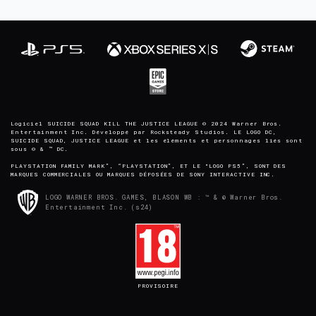
Logiciel SUICIDE SQUAD KILL THE JUSTICE LEAGUE © 2024 Warner Bros.
Entertainment Inc. Développé par Rocksteady Studios. LE LOGO DC,
SUICIDE SQUAD, JUSTICE LEAGUE et les éléments et personnages liés sont
sous © & ™ DC.
PLAYSTATION FAMILY MARK”, “PLAYSTATION”, ET LE "LOGO PS5”, SONT DES
MARQUES COMMERCIALES OU MARQUES DÉPOSÉES DE SONY INTERACTIVE INC.
LOGO WARNER BROS. GAMES, BLASON WB : ™ & © Warner Bros.
Entertainment Inc. (s24)
PROVISOIRE