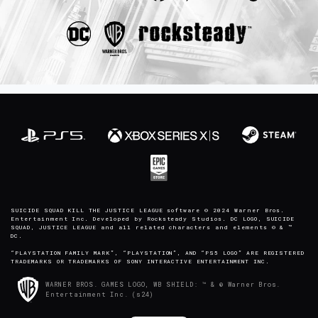
SUICIDE SQUAD KILL THE JUSTICE LEAGUE software © 2024 Warner Bros.
Entertainment Inc. Developed by Rocksteady Studios. DC LOGO, SUICIDE
SQUAD, JUSTICE LEAGUE and all related characters and elements © & ™
DC.
“PLAYSTATION FAMILY MARK”, “PLAYSTATION”, AND “PS5 LOGO” ARE REGISTERED
TRADEMARKS OR TRADEMARKS OF SONY INTERACTIVE ENTERTAINMENT INC.
WARNER BROS. GAMES LOGO, WB SHIELD: ™ & © Warner Bros.
Entertainment Inc. (s24)