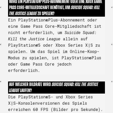
WIRD EIN PLAYSTATION®PLUS-ABONNEMENT ODER EINE XBOX GAME
PASS CORE-MITGLIEDSCHAFT BENÖTIGT, UM
SUICIDE SQUAD: KILL
THE JUSTICE LEAGUE
ZU SPIELEN?
Ein PlayStation®Plus-Abonnement oder
eine Game Pass Core-Mitgliedschaft ist
nicht erforderlich, um
Suicide Squad:
Kill the Justice League
allein auf
PlayStation®5 oder Xbox Series X|S zu
spielen. Um das Spiel im Online-Koop-
Modus zu spielen, ist PlayStation®Plus
oder Game Pass Core jedoch
erforderlich.
AUF WELCHER BILDRATE WIRD
SUICIDE SQUAD: KILL THE JUSTICE
LEAGUE
LAUFEN?
Die PlayStation®5- und Xbox Series
X|S-Konsolenversionen des Spiels
erreichen 60 FPS (Bilder pro Sekunde).