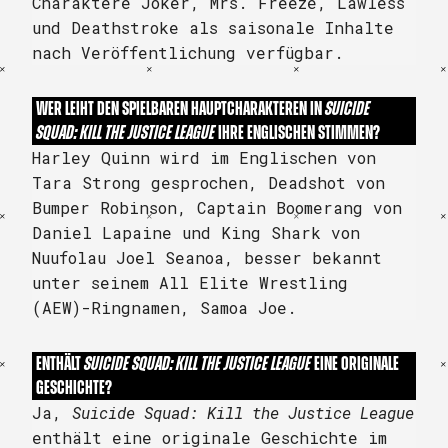
Charaktere Joker, Mrs. Freeze, Lawless
und Deathstroke als saisonale Inhalte
nach Veröffentlichung verfügbar.
WER LEIHT DEN SPIELBAREN HAUPTCHARAKTEREN IN
SUICIDE
SQUAD: KILL THE JUSTICE LEAGUE
IHRE ENGLISCHEN STIMMEN?
Harley Quinn wird im Englischen von
Tara Strong gesprochen, Deadshot von
Bumper Robinson, Captain Boomerang von
Daniel Lapaine und King Shark von
Nuufolau Joel Seanoa, besser bekannt
unter seinem All Elite Wrestling
(AEW)-Ringnamen, Samoa Joe.
ENTHÄLT
SUICIDE SQUAD: KILL THE JUSTICE LEAGUE
EINE ORIGINALE
GESCHICHTE?
Ja,
Suicide Squad: Kill the Justice League
enthält eine originale Geschichte im